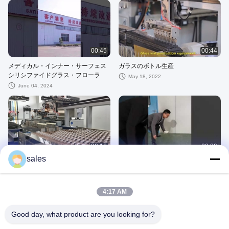
00:45
00:44
メディカル・インナー・サーフェス
ガラスのボトル生産
シリシファイドグラス・フローラ
May 18, 2022
June 04, 2024
00:16
00:39
sales
2 ml 透明な注射中性ホウケイ酸ガラ
ガラス瓶の耐衝撃性試験
ス ワクチン ボトル バイアル
May 13, 2021
June 24, 2021
4:17 AM
Good day, what product are you looking for?