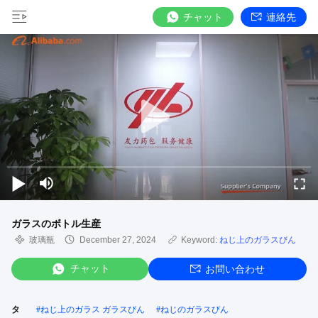
チャット
連絡先
ガラスのボトル生産
玻璃瓶
December 27, 2024
Keyword:
ねじ上のガラスびん
チャット
お問い合わせ
タ
#
ねじ上のガラス ガラスびん
#
ねじのガラスびん