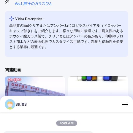
グ:
#
ねじ帽子のガラスびん
Video Description:
高品質の3mlクリアまたはアンバーねじ口ガラスバイアル（ドロッパー
キャップ付き）をご紹介します。様々な用途に最適です。耐久性のある
ホウケイ酸ガラス製で、クリアまたはアンバーの色があり、印刷やフロ
スト加工などの表面処理でカスタマイズ可能です。精度と信頼性を必要
とする業界に最適です。
関連動画
sales
00:21
00:26
鋳造ガラスボトル生産
精油のガラス ビン
玻璃瓶
玻璃瓶
4:49 AM
February 08, 2025
December 17, 2024