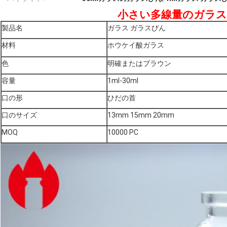
小さい多線量のガラス
製品名
ガラス ガラスびん
材料
ホウケイ酸ガラス
色
明確またはブラウン
容量
1ml-30ml
口の形
ひだの首
口のサイズ
13mm 15mm 20mm
MOQ
10000 PC