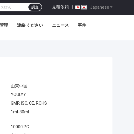
見積依頼
|
Japanese
調査
管理
連絡 ください
ニュース
事件
山東中国
YOULYY
GMP, ISO, CE, ROHS
1ml-30ml
10000 PC