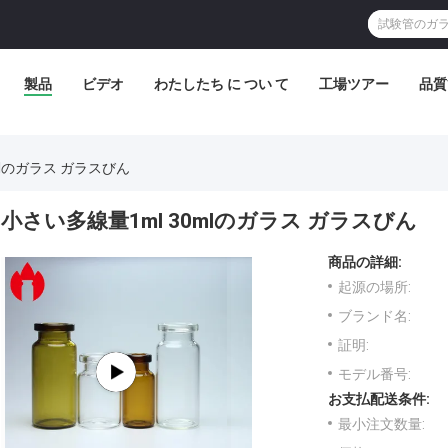
製品
ビデオ
わたしたち に つい て
工場ツアー
品質
mlのガラス ガラスびん
小さい多線量1ml 30mlのガラス ガラスびん
商品の詳細:
起源の場所:
ブランド名:
証明:
モデル番号:
お支払配送条件:
最小注文数量: