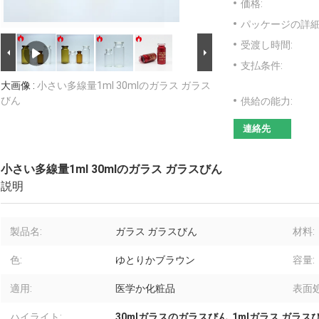
価格:
パッケージの詳細
受渡し時間:
支払条件:
大画像 :
小さい多線量1ml 30mlのガラス ガラス
びん
供給の能力:
連絡先
小さい多線量1ml 30mlのガラス ガラスびん
説明
製品名:
ガラス ガラスびん
材料:
色:
ゆとりかブラウン
容量:
適用:
医学か化粧品
表面処
ハイライト:
30mlガラスのガラスびん
,
1mlガラス ガラス