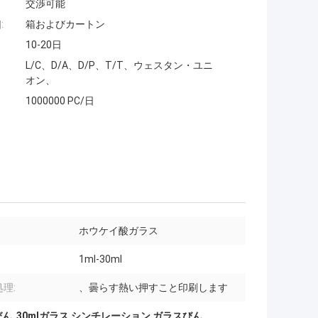
交渉可能
:
箱およびカートン
10-20日
L/C、D/A、D/P、T/T、ウェスタン・ユニ
オン、
1000000 PC/日
ホウケイ酸ガラス
1ml-30ml
理:
、曇らす熱い押すこと印刷します
びん
,
30mlガラス シンチレーション ガラスびん