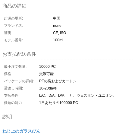
商品の詳細
起源の場所:
中国
ブランド名:
none
証明:
CE, ISO
モデル番号:
100ml
お支払配送条件
最小注文数量:
10000 PC
価格:
交渉可能
パッケージの詳細:
PEの袋およびカートン
受渡し時間:
10-20days
支払条件:
L/C、D/A、D/P、T/T、ウェスタン・ユニオン、
供給の能力:
1日あたりの100000 PC
説明
ねじ上のガラスびん