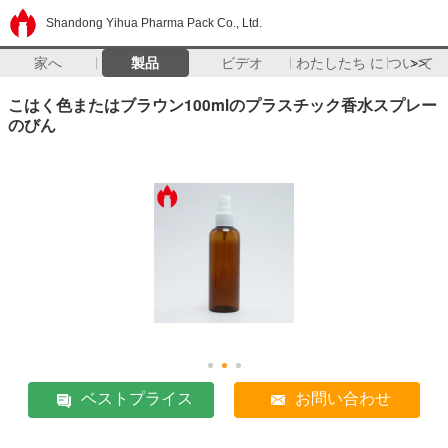
Shandong Yihua Pharma Pack Co., Ltd.
家へ
製品
ビデオ
わたしたち に つい て
>>
こはく色またはブラウン100mlのプラスチック香水スプレー
のびん
ベストプライス
お問い合わせ