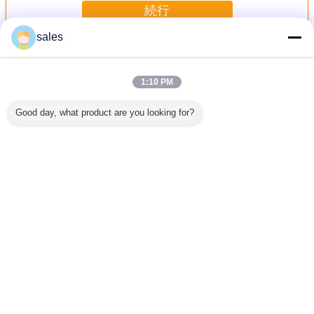
続行
sales
ねじ上のガラスびん
多く
1:10 PM
Good day, what product are you looking for?
ml 100ml
5ml アンバースク
ディフューザー ガ
15ml 30ml 50ml
50ml 透
品 香水
リューネック アル
ラスのボトル 空き
100mlペット プラ
ー 青 緑
ボトル
ミキャップ付き ガ
ゴム ディフューザ
スチック ポンプ
シャルオイ
ラス錠
ー 香水 ガラスの
スプレーのびん
品 ガラ
ボトル 投薬瓶
バイ
言語を変えて下さい
Japanese
ホーム
|
わたしたち に つい て
|
連絡 ください
|
地図
|
Privacy Policy
デスクトップの眺め
Copyright © 2019 - 2026 Shandong Yihua Pharma Pack Co., Ltd..