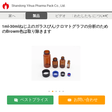
Shandong Yihua Pharma Pack Co., Ltd.
家へ
製品
ビデオ
わたしたち に つい て
>>
1ml-30mlねじ上のガラスびん/クロマトグラフの分析のため
のBrowm色は取り除きます
ベストプライス
お問い合わせ