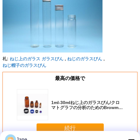
ねじ上のガラス ガラスびん
ねじのガラスびん
札:
,
,
ねじ帽子のガラスびん
最高の価格で
1ml-30mlねじ上のガラスびん/クロ
マトグラフの分析のためのBrowm色
は取り除きます
続行
Jane