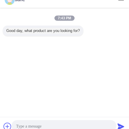
ねじ上のガラスびん
多く
7:43 PM
Good day, what product are you looking for?
ml 100ml
5ml アンバースク
ディフューザー ガ
15ml 30ml 50ml
50ml 透
品 香水
リューネック アル
ラスのボトル 空き
100mlペット プラ
ー 青 緑
ボトル
ミキャップ付き ガ
ゴム ディフューザ
スチック ポンプ
シャルオイ
ラス錠
ー 香水 ガラスの
スプレーのびん
品 ガラ
ボトル 投薬瓶
バイ
言語を変えて下さい
Japanese
ホーム
|
わたしたち に つい て
|
連絡 ください
|
地図
|
Privacy Policy
デスクトップの眺め
Copyright © 2019 - 2026 Shandong Yihua Pharma Pack Co., Ltd..
All rights reserved.
連絡先
見積依頼