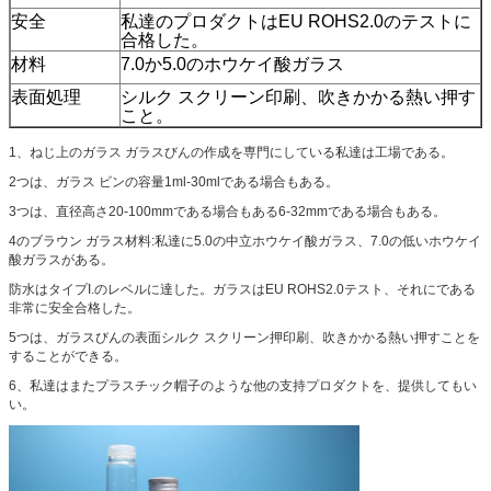
安全
私達のプロダクトはEU ROHS2.0のテストに
合格した。
材料
7.0か5.0の
ホウケイ酸ガラス
表面処理
シルク スクリーン印刷、吹きかかる熱い押す
こと。
1、ねじ上のガラス ガラスびんの作成を専門にしている私達は工場である。
2つは、ガラス ビンの容量1ml-30mlである場合もある。
3つは、直径高さ20-100mmである場合もある6-32mmである場合もある。
4のブラウン ガラス材料:私達に5.0の中立ホウケイ酸ガラス、7.0の低いホウケイ
酸ガラスがある。
防水はタイプI.のレベルに達した。ガラスはEU ROHS2.0テスト、それにである
非常に安全合格した。
5つは、ガラスびんの表面シルク スクリーン押印刷、吹きかかる熱い押すことを
することができる。
6、私達はまたプラスチック帽子のような他の支持プロダクトを、提供してもい
い。