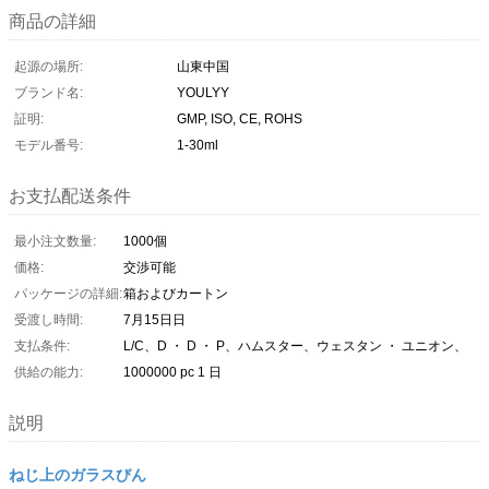
商品の詳細
起源の場所:
山東中国
ブランド名:
YOULYY
証明:
GMP, ISO, CE, ROHS
モデル番号:
1-30ml
お支払配送条件
最小注文数量:
1000個
価格:
交渉可能
パッケージの詳細:
箱およびカートン
受渡し時間:
7月15日日
支払条件:
L/C、D ・ D ・ P、ハムスター、ウェスタン ・ ユニオン、
供給の能力:
1000000 pc 1 日
説明
ねじ上のガラスびん