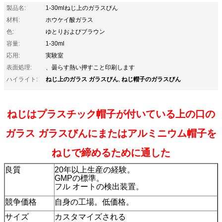
製品名:
1-30mlねじ上のガラスびん
材料:
ホウケイ酸ガラス
色:
ゆとりおよびブラウン
容量:
1-30ml
応用:
実験室
表面処理:
、曇らす熱い押すこと印刷します
ねじ上のガラス ガラスびん
ねじ帽子のガラスびん
ハイライト:
,
ねじはプラスチック帽子が付いている上の口の
ガラス ガラスびんにまたはアルミニウム帽子を
ねじで締めるために通した
良質
20年以上生産の経験。
GMPの標準。
フル オートの検出装置。
競争価格
自身の工場。低価格。
サイズ
カスタマイズされる