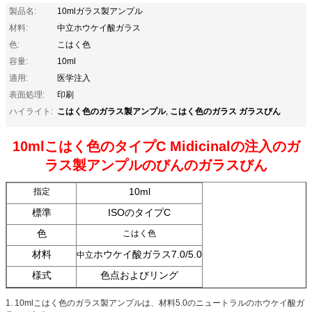
製品名:
10mlガラス製アンプル
材料:
中立ホウケイ酸ガラス
色:
こはく色
容量:
10ml
適用:
医学注入
表面処理:
印刷
こはく色のガラス製アンプル
こはく色のガラス ガラスびん
ハイライト:
,
10mlこはく色のタイプC Midicinalの注入のガ
ラス製アンプルのびんのガラスびん
10ml
指定
標準
ISOのタイプC
色
こはく色
材料
ホウケイ酸ガラス7.0/5.0
中立
様式
色点およびリング
1. 10mlこはく色のガラス製アンプルは、材料5.0のニュートラルのホウケイ酸ガ