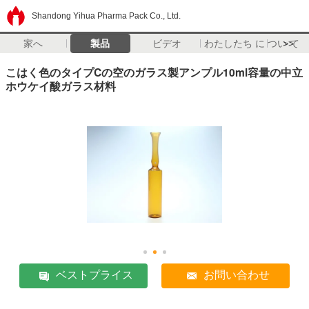
Shandong Yihua Pharma Pack Co., Ltd.
家へ
製品
ビデオ
わたしたち に つい て
>>
こはく色のタイプCの空のガラス製アンプル10ml容量の中立
ホウケイ酸ガラス材料
ベストプライス
お問い合わせ