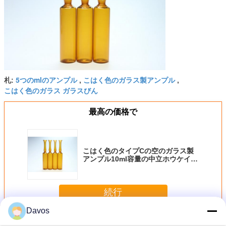
5つのmlのアンプル
こはく色のガラス製アンプル
札:
,
,
こはく色のガラス ガラスびん
最高の価格で
こはく色のタイプCの空のガラス製
アンプル10ml容量の中立ホウケイ酸
ガラス材料
続行
Davos
空のガラス製アンプル
多く